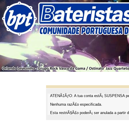
ATENÃ‡ÃƒO: A tua conta estÃ¡ SUSPENSA pel
Nenhuma razÃ£o especificada.
Esta restriÃ§Ã£o poderÃ¡ ser anulada a partir d