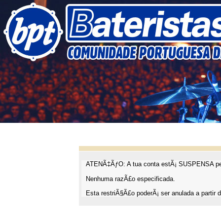
ATENÃ‡ÃƒO: A tua conta estÃ¡ SUSPENSA pel
Nenhuma razÃ£o especificada.
Esta restriÃ§Ã£o poderÃ¡ ser anulada a partir d