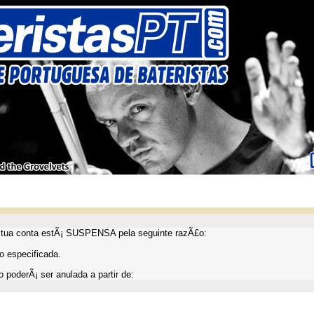
ua conta estÃ¡ SUSPENSA pela seguinte razÃ£o:
 especificada.
 poderÃ¡ ser anulada a partir de: