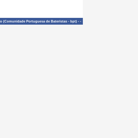
£o (Comunidade Portuguesa de Bateristas - bpt)
-
-