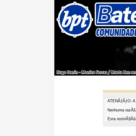
ATENÃ‡ÃƒO: A t
Nenhuma razÃ£o
Esta restriÃ§Ã£o