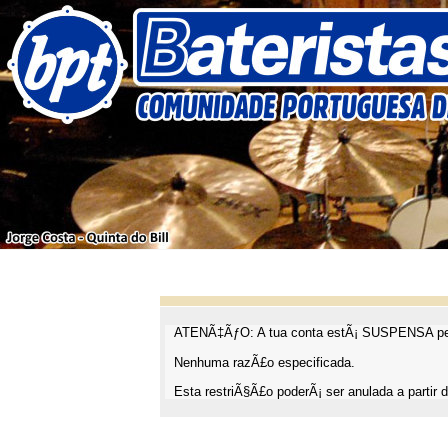
ATENÃ‡ÃƒO: A tua conta estÃ¡ SUSPENSA pel
Nenhuma razÃ£o especificada.
Esta restriÃ§Ã£o poderÃ¡ ser anulada a partir d