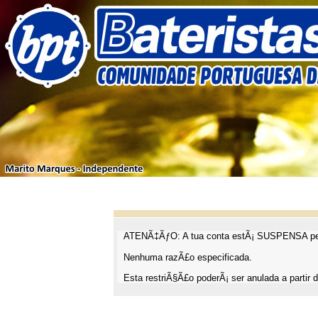
ATENÃ‡ÃƒO: A tua conta estÃ¡ SUSPENSA pel
Nenhuma razÃ£o especificada.
Esta restriÃ§Ã£o poderÃ¡ ser anulada a partir d