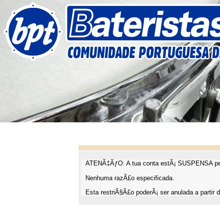
ATENÃ‡ÃƒO: A tua conta estÃ¡ SUSPENSA pel
Nenhuma razÃ£o especificada.
Esta restriÃ§Ã£o poderÃ¡ ser anulada a partir d