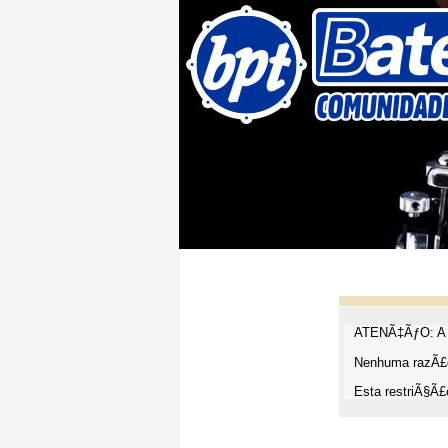
ATENÃ‡ÃƒO: A t
Nenhuma razÃ£o
Esta restriÃ§Ã£o