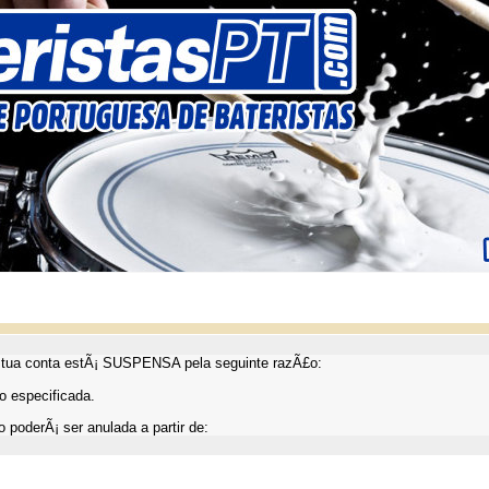
ua conta estÃ¡ SUSPENSA pela seguinte razÃ£o:
 especificada.
 poderÃ¡ ser anulada a partir de: