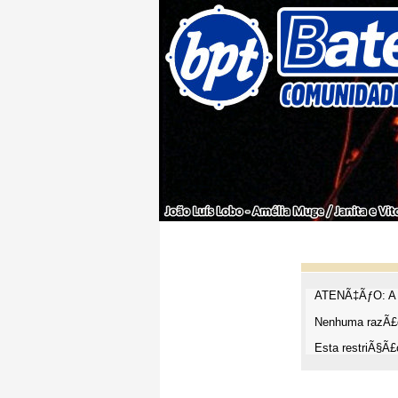
ATENÃ‡ÃƒO: A t
Nenhuma razÃ£o
Esta restriÃ§Ã£o