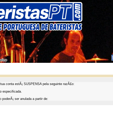
ua conta estÃ¡ SUSPENSA pela seguinte razÃ£o:
 especificada.
 poderÃ¡ ser anulada a partir de: