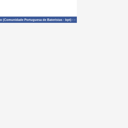
£o (Comunidade Portuguesa de Bateristas - bpt)
-
-