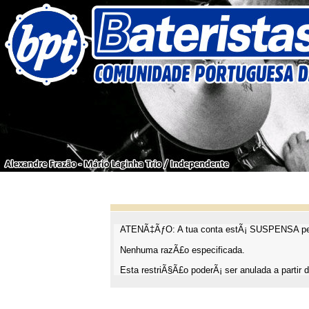
ATENÃ‡ÃƒO: A tua conta estÃ¡ SUSPENSA pel
Nenhuma razÃ£o especificada.
Esta restriÃ§Ã£o poderÃ¡ ser anulada a partir d