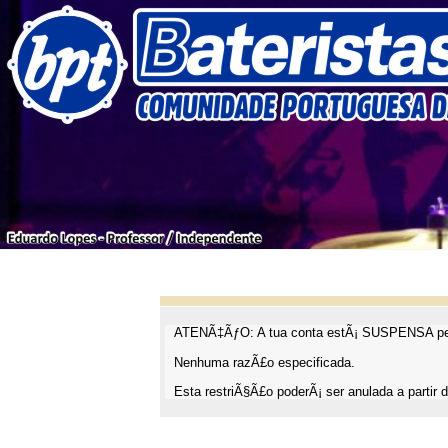
ATENÃ‡ÃƒO: A tua conta estÃ¡ SUSPENSA pel
Nenhuma razÃ£o especificada.
Esta restriÃ§Ã£o poderÃ¡ ser anulada a partir d