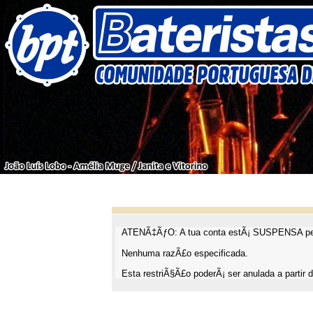
ATENÃ‡ÃƒO: A tua conta estÃ¡ SUSPENSA pel
Nenhuma razÃ£o especificada.
Esta restriÃ§Ã£o poderÃ¡ ser anulada a partir d