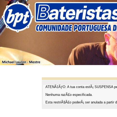
ATENÃ‡ÃƒO: A tua conta estÃ¡ SUSPENSA pel
Nenhuma razÃ£o especificada.
Esta restriÃ§Ã£o poderÃ¡ ser anulada a partir d