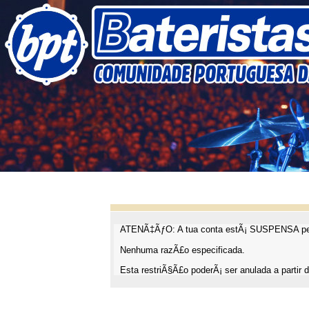
ATENÃ‡ÃƒO: A tua conta estÃ¡ SUSPENSA pel
Nenhuma razÃ£o especificada.
Esta restriÃ§Ã£o poderÃ¡ ser anulada a partir d