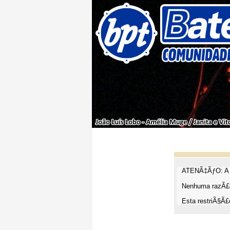
ATENÃ‡ÃƒO: A t
Nenhuma razÃ£o
Esta restriÃ§Ã£o