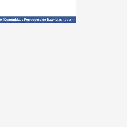
£o (Comunidade Portuguesa de Bateristas - bpt)
-
-