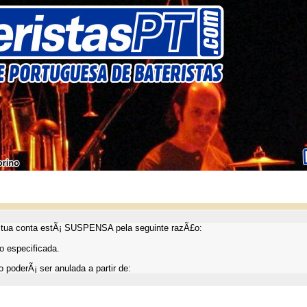
ua conta estÃ¡ SUSPENSA pela seguinte razÃ£o:
 especificada.
 poderÃ¡ ser anulada a partir de: