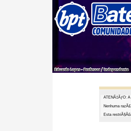
ATENÃ‡ÃƒO: A t
Nenhuma razÃ£o
Esta restriÃ§Ã£o