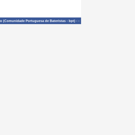
£o (Comunidade Portuguesa de Bateristas - bpt)
-
-