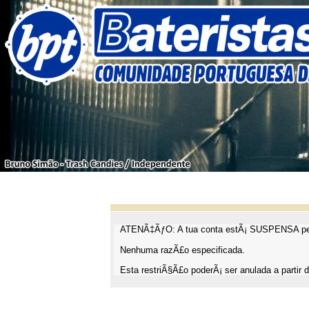
ATENÃ‡ÃƒO: A tua conta estÃ¡ SUSPENSA pel
Nenhuma razÃ£o especificada.
Esta restriÃ§Ã£o poderÃ¡ ser anulada a partir d