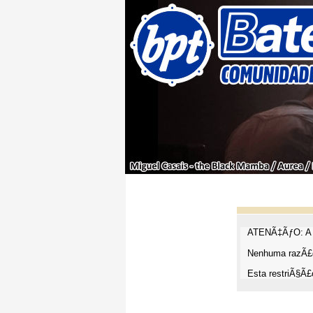
ATENÃ‡ÃƒO: A t
Nenhuma razÃ£o
Esta restriÃ§Ã£o