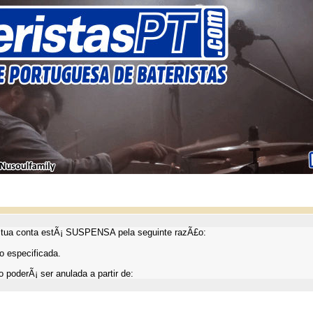
ua conta estÃ¡ SUSPENSA pela seguinte razÃ£o:
 especificada.
 poderÃ¡ ser anulada a partir de: