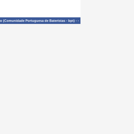
£o (Comunidade Portuguesa de Bateristas - bpt)
-
-