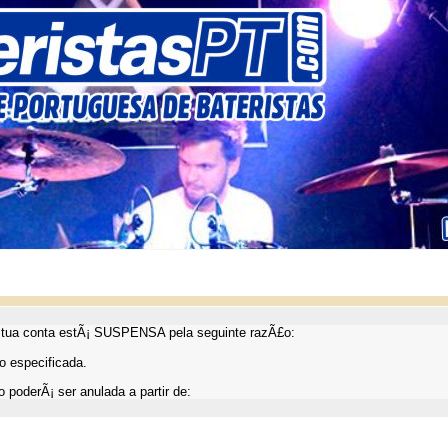
ua conta estÃ¡ SUSPENSA pela seguinte razÃ£o:
 especificada.
 poderÃ¡ ser anulada a partir de: