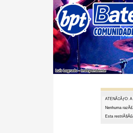
ATENÃ‡ÃƒO: A t
Nenhuma razÃ£o
Esta restriÃ§Ã£o