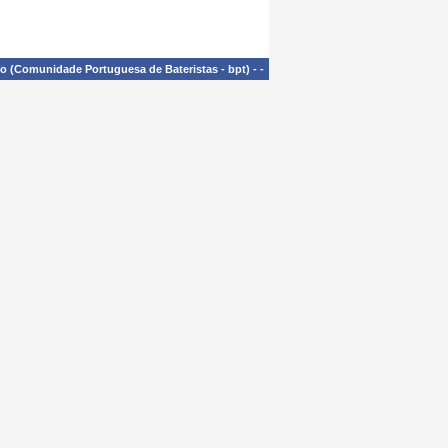
£o (Comunidade Portuguesa de Bateristas - bpt)
-
-