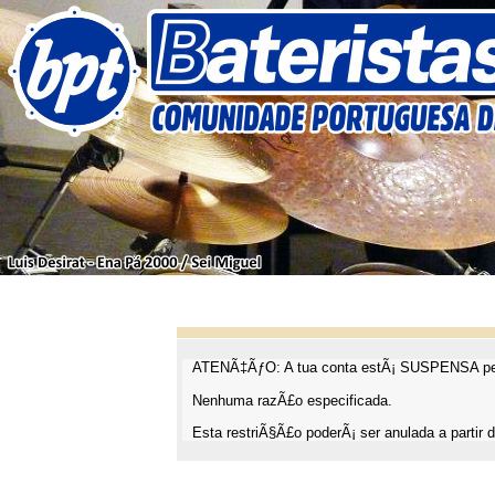
ATENÃ‡ÃƒO: A tua conta estÃ¡ SUSPENSA pel
Nenhuma razÃ£o especificada.
Esta restriÃ§Ã£o poderÃ¡ ser anulada a partir d