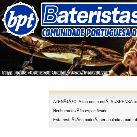
ATENÃ‡ÃƒO: A tua conta estÃ¡ SUSPENSA pel
Nenhuma razÃ£o especificada.
Esta restriÃ§Ã£o poderÃ¡ ser anulada a partir d