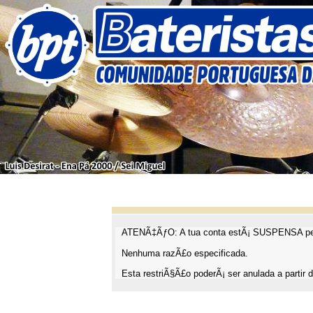
ATENÃ‡ÃƒO: A tua conta estÃ¡ SUSPENSA pel
Nenhuma razÃ£o especificada.
Esta restriÃ§Ã£o poderÃ¡ ser anulada a partir d