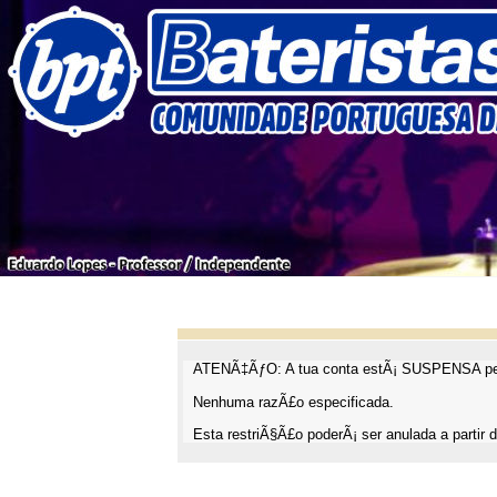
ATENÃ‡ÃƒO: A tua conta estÃ¡ SUSPENSA pel
Nenhuma razÃ£o especificada.
Esta restriÃ§Ã£o poderÃ¡ ser anulada a partir d