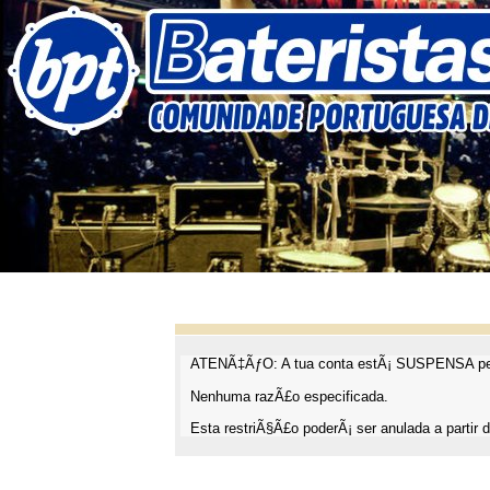
ATENÃ‡ÃƒO: A tua conta estÃ¡ SUSPENSA pel
Nenhuma razÃ£o especificada.
Esta restriÃ§Ã£o poderÃ¡ ser anulada a partir d