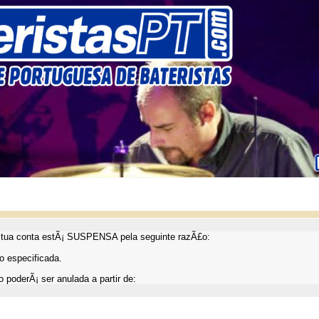
ua conta estÃ¡ SUSPENSA pela seguinte razÃ£o:
 especificada.
 poderÃ¡ ser anulada a partir de: