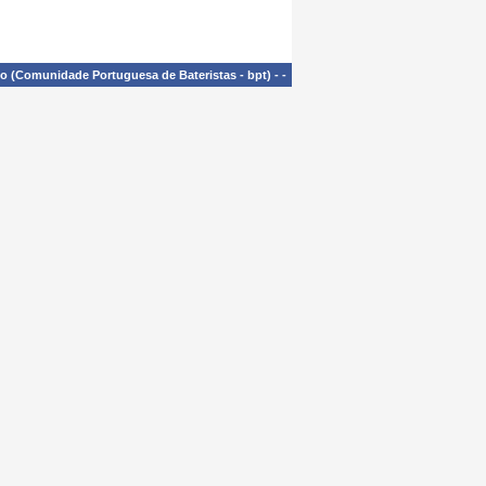
£o (Comunidade Portuguesa de Bateristas - bpt)
-
-