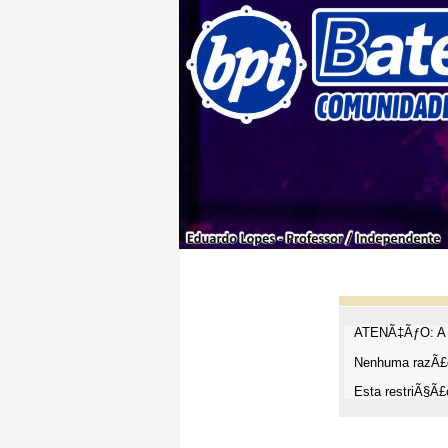
ATENÃ‡ÃƒO: A t
Nenhuma razÃ£o
Esta restriÃ§Ã£o