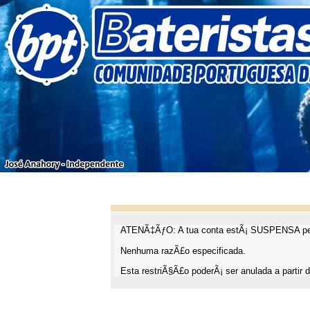
ATENÃ‡ÃƒO: A tua conta estÃ¡ SUSPENSA pel
Nenhuma razÃ£o especificada.
Esta restriÃ§Ã£o poderÃ¡ ser anulada a partir d