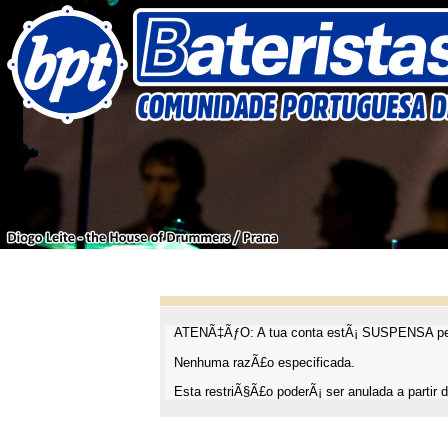
ATENÃ‡ÃƒO: A tua conta estÃ¡ SUSPENSA pel
Nenhuma razÃ£o especificada.
Esta restriÃ§Ã£o poderÃ¡ ser anulada a partir d