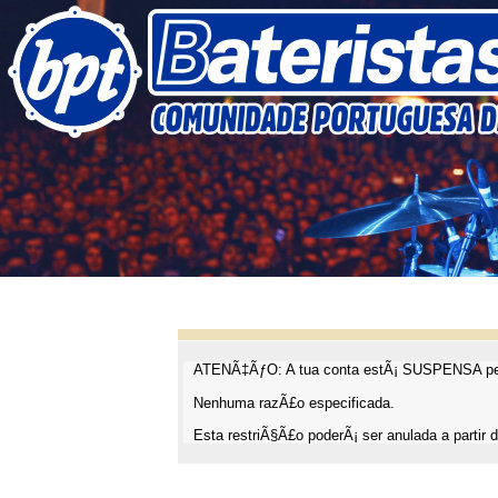
ATENÃ‡ÃƒO: A tua conta estÃ¡ SUSPENSA pel
Nenhuma razÃ£o especificada.
Esta restriÃ§Ã£o poderÃ¡ ser anulada a partir d