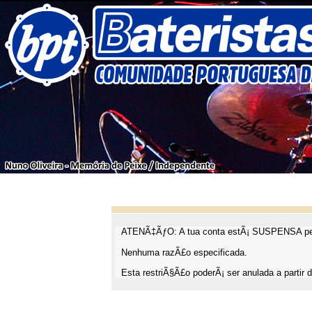
ATENÃ‡ÃƒO: A tua conta estÃ¡ SUSPENSA pel
Nenhuma razÃ£o especificada.
Esta restriÃ§Ã£o poderÃ¡ ser anulada a partir d