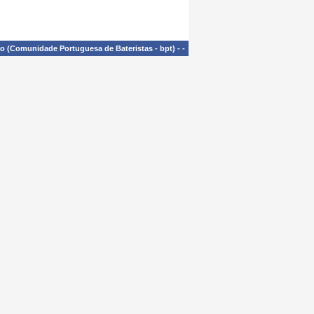
£o (Comunidade Portuguesa de Bateristas - bpt)
-
-