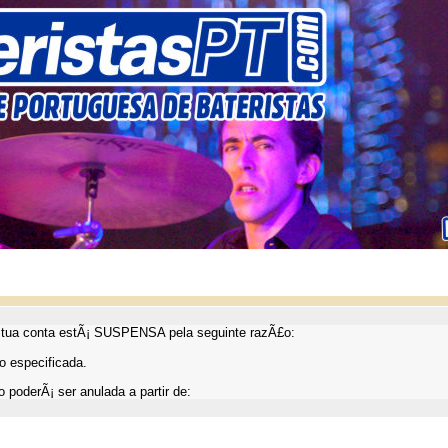
ua conta estÃ¡ SUSPENSA pela seguinte razÃ£o:
 especificada.
 poderÃ¡ ser anulada a partir de: