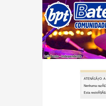
ATENÃ‡ÃƒO: A t
Nenhuma razÃ£o
Esta restriÃ§Ã£o