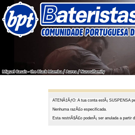
ATENÃ‡ÃƒO: A tua conta estÃ¡ SUSPENSA pel
Nenhuma razÃ£o especificada.
Esta restriÃ§Ã£o poderÃ¡ ser anulada a partir d