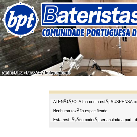
ATENÃ‡ÃƒO: A tua conta estÃ¡ SUSPENSA pel
Nenhuma razÃ£o especificada.
Esta restriÃ§Ã£o poderÃ¡ ser anulada a partir d