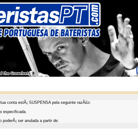
ua conta estÃ¡ SUSPENSA pela seguinte razÃ£o:
 especificada.
 poderÃ¡ ser anulada a partir de: