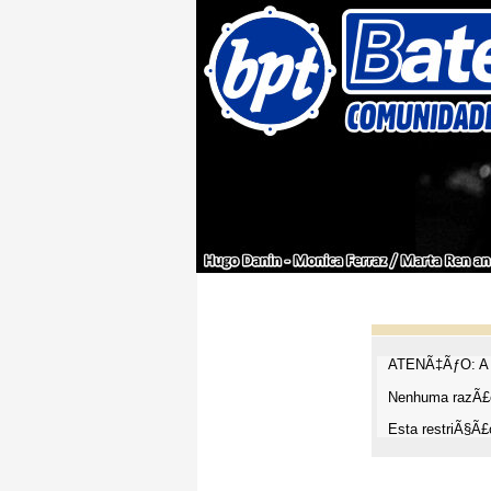
ATENÃ‡ÃƒO: A t
Nenhuma razÃ£o
Esta restriÃ§Ã£o