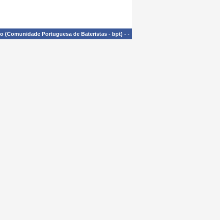
£o (Comunidade Portuguesa de Bateristas - bpt)
-
-