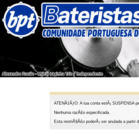
ATENÃ‡ÃƒO: A tua conta estÃ¡ SUSPENSA pel
Nenhuma razÃ£o especificada.
Esta restriÃ§Ã£o poderÃ¡ ser anulada a partir d