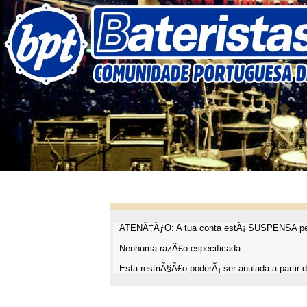
ATENÃ‡ÃƒO: A tua conta estÃ¡ SUSPENSA pel
Nenhuma razÃ£o especificada.
Esta restriÃ§Ã£o poderÃ¡ ser anulada a partir d