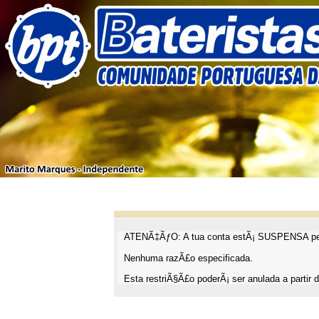
ATENÃ‡ÃƒO: A tua conta estÃ¡ SUSPENSA pel
Nenhuma razÃ£o especificada.
Esta restriÃ§Ã£o poderÃ¡ ser anulada a partir d