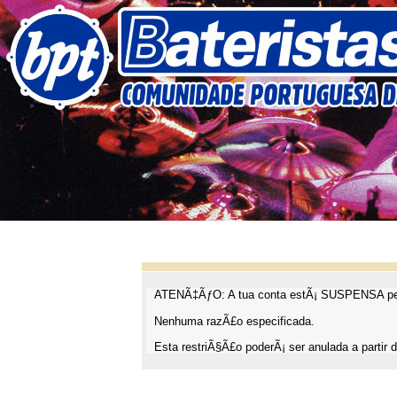
ATENÃ‡ÃƒO: A tua conta estÃ¡ SUSPENSA pel
Nenhuma razÃ£o especificada.
Esta restriÃ§Ã£o poderÃ¡ ser anulada a partir d