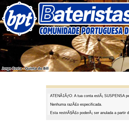
ATENÃ‡ÃƒO: A tua conta estÃ¡ SUSPENSA pel
Nenhuma razÃ£o especificada.
Esta restriÃ§Ã£o poderÃ¡ ser anulada a partir d