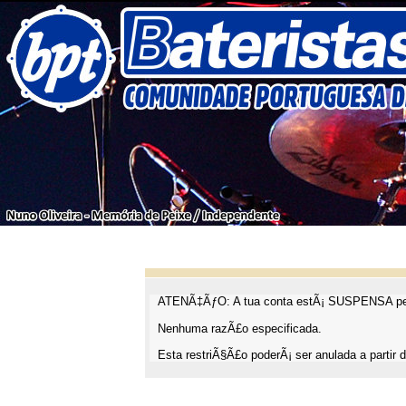
ATENÃ‡ÃƒO: A tua conta estÃ¡ SUSPENSA pel
Nenhuma razÃ£o especificada.
Esta restriÃ§Ã£o poderÃ¡ ser anulada a partir d