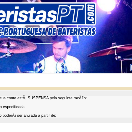
ua conta estÃ¡ SUSPENSA pela seguinte razÃ£o:
 especificada.
 poderÃ¡ ser anulada a partir de: