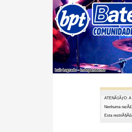
ATENÃ‡ÃƒO: A t
Nenhuma razÃ£o
Esta restriÃ§Ã£o