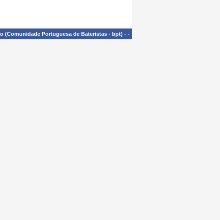
£o (Comunidade Portuguesa de Bateristas - bpt)
-
-