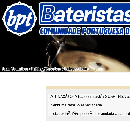
ATENÃ‡ÃƒO: A tua conta estÃ¡ SUSPENSA pel
Nenhuma razÃ£o especificada.
Esta restriÃ§Ã£o poderÃ¡ ser anulada a partir d