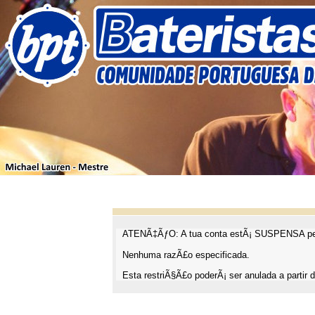
ATENÃ‡ÃƒO: A tua conta estÃ¡ SUSPENSA pel
Nenhuma razÃ£o especificada.
Esta restriÃ§Ã£o poderÃ¡ ser anulada a partir d