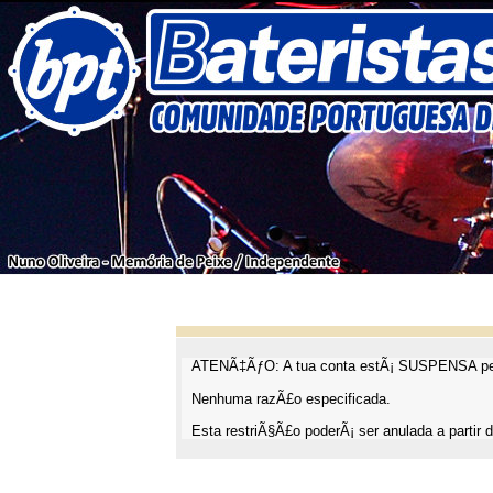
ATENÃ‡ÃƒO: A tua conta estÃ¡ SUSPENSA pel
Nenhuma razÃ£o especificada.
Esta restriÃ§Ã£o poderÃ¡ ser anulada a partir d