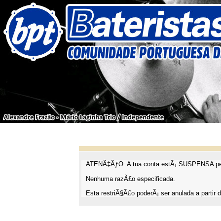
ATENÃ‡ÃƒO: A tua conta estÃ¡ SUSPENSA pel
Nenhuma razÃ£o especificada.
Esta restriÃ§Ã£o poderÃ¡ ser anulada a partir d