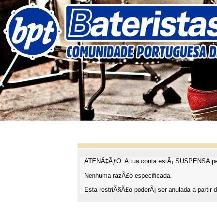
ATENÃ‡ÃƒO: A tua conta estÃ¡ SUSPENSA pel
Nenhuma razÃ£o especificada.
Esta restriÃ§Ã£o poderÃ¡ ser anulada a partir d