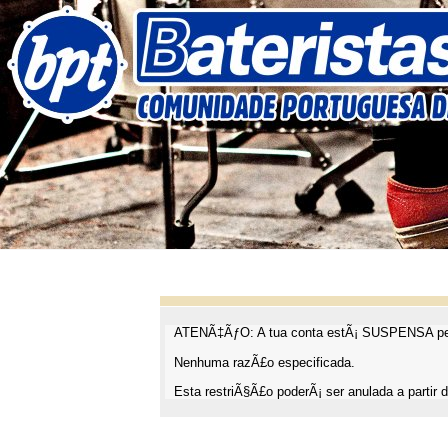
ATENÃ‡ÃƒO: A tua conta estÃ¡ SUSPENSA pel
Nenhuma razÃ£o especificada.
Esta restriÃ§Ã£o poderÃ¡ ser anulada a partir d