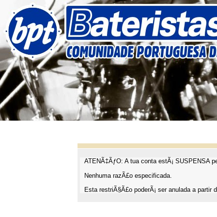
ATENÃ‡ÃƒO: A tua conta estÃ¡ SUSPENSA pel
Nenhuma razÃ£o especificada.
Esta restriÃ§Ã£o poderÃ¡ ser anulada a partir d