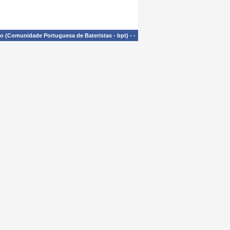
£o (Comunidade Portuguesa de Bateristas - bpt)
-
-