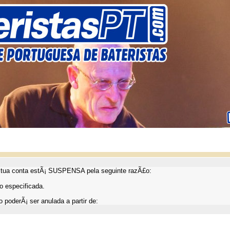
ua conta estÃ¡ SUSPENSA pela seguinte razÃ£o:
 especificada.
 poderÃ¡ ser anulada a partir de: