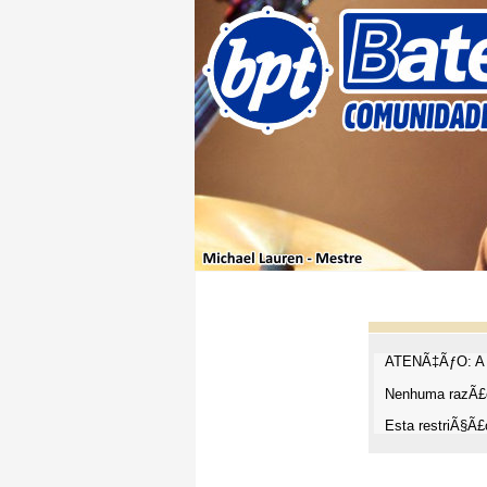
ATENÃ‡ÃƒO: A t
Nenhuma razÃ£o
Esta restriÃ§Ã£o