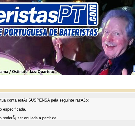
ua conta estÃ¡ SUSPENSA pela seguinte razÃ£o:
 especificada.
 poderÃ¡ ser anulada a partir de: