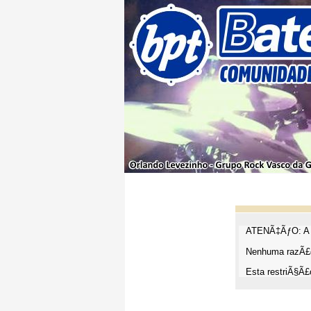
ATENÃ‡ÃƒO: A t
Nenhuma razÃ£o
Esta restriÃ§Ã£o