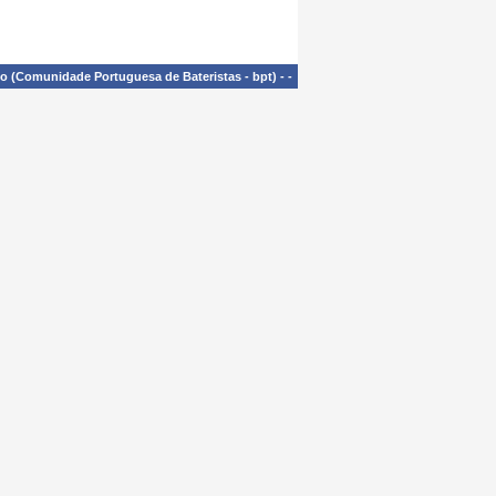
£o (Comunidade Portuguesa de Bateristas - bpt)
-
-