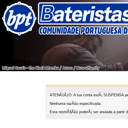
ATENÃ‡ÃƒO: A tua conta estÃ¡ SUSPENSA pel
Nenhuma razÃ£o especificada.
Esta restriÃ§Ã£o poderÃ¡ ser anulada a partir d