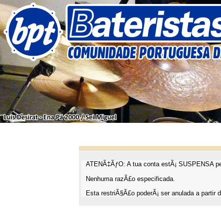
ATENÃ‡ÃƒO: A tua conta estÃ¡ SUSPENSA pel
Nenhuma razÃ£o especificada.
Esta restriÃ§Ã£o poderÃ¡ ser anulada a partir d